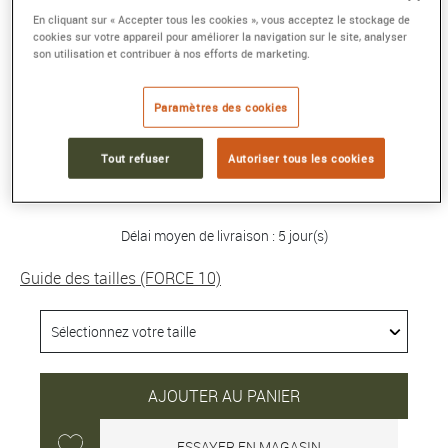
En cliquant sur « Accepter tous les cookies », vous acceptez le stockage de
BAGUE FORCE 10
cookies sur votre appareil pour améliorer la navigation sur le site, analyser
son utilisation et contribuer à nos efforts de marketing.
Moyen modèle or rose 750/1000e
Référence :
4B2005
Paramètres des cookies
Collection :
FORCE 10
Tout refuser
Autoriser tous les cookies
3 250 €
Délai moyen de livraison : 5 jour(s)
Guide des tailles (FORCE 10)
AJOUTER AU PANIER
ESSAYER EN MAGASIN