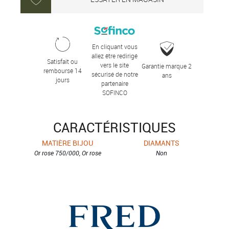
En cliquant vous
allez être redirigé
Satisfait ou
vers le site
Garantie marque 2
remboursé 14
sécurisé de notre
ans
jours
partenaire
SOFINCO
CARACTÉRISTIQUES
MATIÈRE BIJOU
DIAMANTS
Or rose 750/000, Or rose
Non