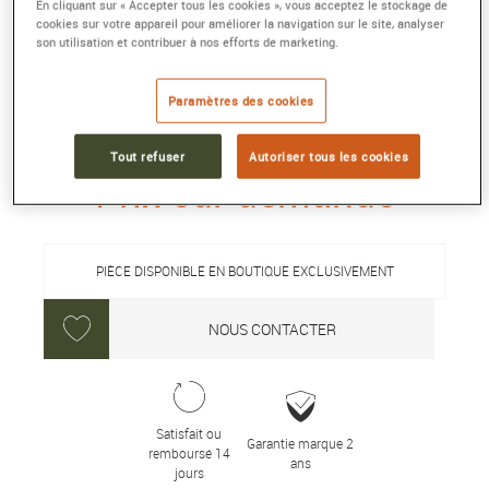
En cliquant sur « Accepter tous les cookies », vous acceptez le stockage de
BAGUE DE FIANÇAILLES PRETTY
cookies sur votre appareil pour améliorer la navigation sur le site, analyser
WOMAN
son utilisation et contribuer à nos efforts de marketing.
Platine 950/1000e, diamant et rubis
Référence :
4J0773
Paramètres des cookies
Collection :
Pretty Woman
Tout refuser
Autoriser tous les cookies
Prix sur demande
PIÈCE DISPONIBLE EN BOUTIQUE EXCLUSIVEMENT
NOUS CONTACTER
Satisfait ou
Garantie marque 2
remboursé 14
ans
jours