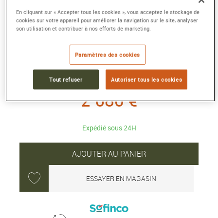
En cliquant sur « Accepter tous les cookies », vous acceptez le stockage de
COLLIER PRETTY WOMAN
cookies sur votre appareil pour améliorer la navigation sur le site, analyser
son utilisation et contribuer à nos efforts de marketing.
Petit modèle or rose 750/1000e, diamants et
cornaline
Paramètres des cookies
Référence :
7B0287
Collection :
Pretty Woman
Tout refuser
Autoriser tous les cookies
2 680 €
Expédié sous 24H
AJOUTER AU PANIER
ESSAYER EN MAGASIN