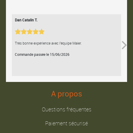
Dan Catalin T.
Bertr
Très bonne expérience avec l'équipe Maier.
Contac
Commande passée le 15/06/2026
Comm
A propos
Questions fréquentes
Paiement sécurisé