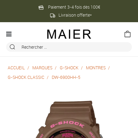
Paiement 3-4 fois dès 100€
Livraison offerte*
ACCUEIL
MARQUES
G-SHOCK
MONTRES
G-SHOCK CLASSIC
DW-6900HH-5