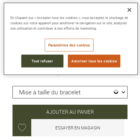
DW-6900HH-5
En cliquant sur « Accepter tous les cookies », vous acceptez le stockage de
53.2 × 50 × 18.7 mm, Résine
cookies sur votre appareil pour améliorer la navigation sur le site, analyser
Référence :
DW-6900HH-5ER
son utilisation et contribuer à nos efforts de marketing.
Collection :
G-SHOCK CLASSIC
Paramètres des cookies
149 €
Tout refuser
Autoriser tous les cookies
Expédié sous 24H
AJOUTER AU PANIER
ESSAYER EN MAGASIN