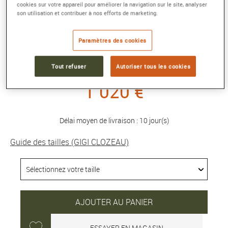
cookies sur votre appareil pour améliorer la navigation sur le site, analyser
son utilisation et contribuer à nos efforts de marketing.
COLLIER BLUSH IN LOVE, DIAMANTS, OR
ROSE
Paramètres des cookies
Référence :
B1IL001R63
Collection :
Classique Gigi
Tout refuser
Autoriser tous les cookies
1 020 €
Délai moyen de livraison : 10 jour(s)
Guide des tailles (GIGI CLOZEAU)
AJOUTER AU PANIER
ESSAYER EN MAGASIN