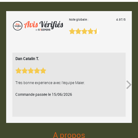
Note globale :
4.97/5
Dan Catalin T.
Bertr
Très bonne expérience avec l'équipe Maier.
Contac
Commande passée le 15/06/2026
Comm
A propos