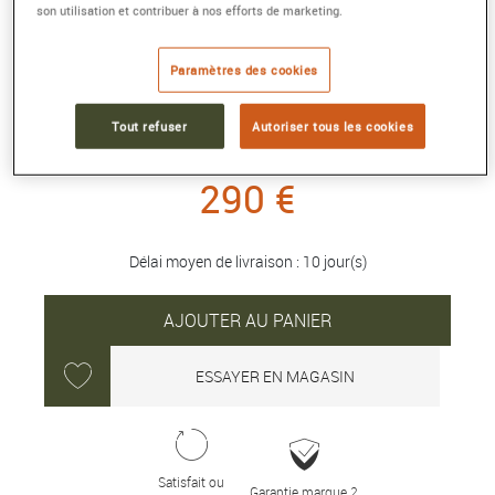
son utilisation et contribuer à nos efforts de marketing.
PENDENTIF CROIX LUMIÈRE, DIAMANT,
OR BLANC
Paramètres des cookies
Référence :
B5CO024G
Collection :
Madone croix
Tout refuser
Autoriser tous les cookies
290 €
Délai moyen de livraison : 10 jour(s)
AJOUTER AU PANIER
ESSAYER EN MAGASIN
Satisfait ou
Garantie marque 2