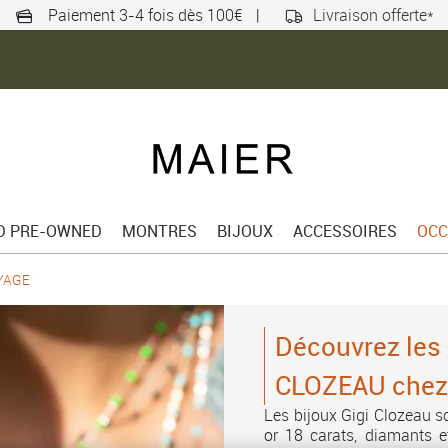
Paiement 3-4 fois dès 100€
|
Livraison offerte*
ED PRE-OWNED
MONTRES
BIJOUX
ACCESSOIRES
OCC
YAGE
Découvrez les 
CLOZEAU chez
Les bijoux Gigi Clozeau so
or 18 carats, diamants e