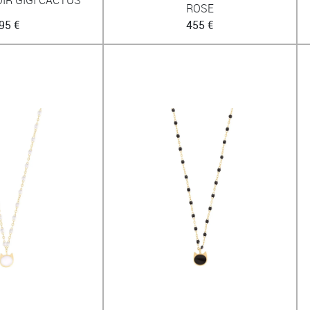
ROSE
95 €
455 €