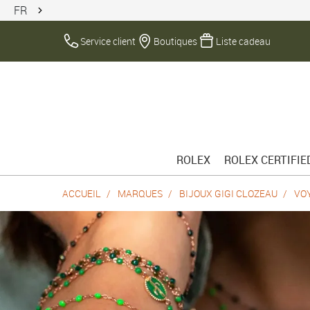
FR
Service client
Boutiques
Liste cadeau
ROLEX
ROLEX CERTIFI
ACCUEIL
MARQUES
BIJOUX GIGI CLOZEAU
VO