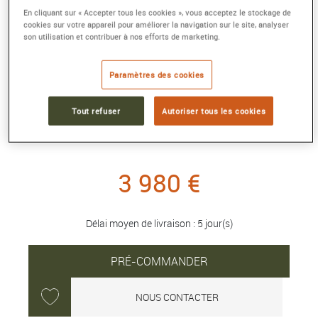
En cliquant sur « Accepter tous les cookies », vous acceptez le stockage de
cookies sur votre appareil pour améliorer la navigation sur le site, analyser
son utilisation et contribuer à nos efforts de marketing.
COLLIER GUCCI LINK TO LOVE AVEC
Paramètres des cookies
TOURMALINE TAILLE BAGUETTE
Or jaune, diamants
Tout refuser
Autoriser tous les cookies
Référence :
702394 J85H0 8268
Collection :
Gucci Link to Love
3 980 €
Délai moyen de livraison : 5 jour(s)
PRÉ-COMMANDER
NOUS CONTACTER