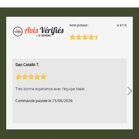
Note globale :
4.97/5
Dan Catalin T.
Bertr
Très bonne expérience avec l'équipe Maier.
Contac
Commande passée le 15/06/2026
Comm