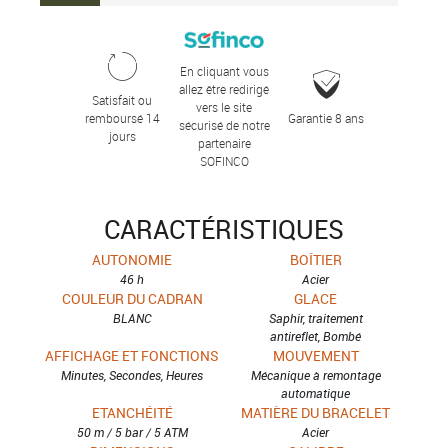
En cliquant vous
allez être redirigé
Satisfait ou
vers le site
remboursé 14
Garantie 8 ans
sécurisé de notre
jours
partenaire
SOFINCO
CARACTÉRISTIQUES
AUTONOMIE
BOÎTIER
46 h
Acier
COULEUR DU CADRAN
GLACE
BLANC
Saphir, traitement
antireflet, Bombé
AFFICHAGE ET FONCTIONS
MOUVEMENT
Minutes, Secondes, Heures
Mécanique à remontage
automatique
ETANCHÉITÉ
MATIÈRE DU BRACELET
50 m / 5 bar / 5 ATM
Acier