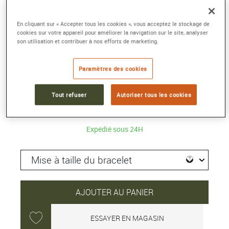
En cliquant sur « Accepter tous les cookies », vous acceptez le stockage de
PORTOFINO CHRONOGRAPHE 39
cookies sur votre appareil pour améliorer la navigation sur le site, analyser
39 mm, acier, remontage automatique
son utilisation et contribuer à nos efforts de marketing.
Référence :
IW391503
Collection :
PORTOFINO
Paramètres des cookies
8 500 €
Tout refuser
Autoriser tous les cookies
Expédié sous 24H
AJOUTER AU PANIER
ESSAYER EN MAGASIN