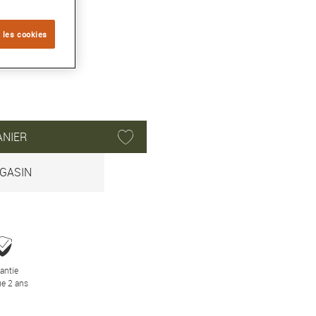
 les cookies
ANIER
GASIN
antie
e 2 ans