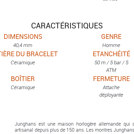
CARACTÉRISTIQUES
DIMENSIONS
GENRE
40,4 mm
Homme
IÈRE DU BRACELET
ETANCHÉITÉ
Céramique
50 m / 5 bar / 5
ATM
BOÎTIER
FERMETURE
Céramique
Attache
déployante
Junghans est une maison horlogère allemande qui dé
artisanal depuis plus de 150 ans. Les montres Junghans 