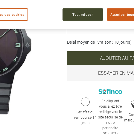
Collection :
MEGA SOLAR
es des cookies
Tout refuser
Autoriser tous
1 690 €
Délai moyen de livraison : 10 jour(s)
AJOUTER AU P
ESSAYER EN MA
En cliquant
vous allez être
redirigé vers le
Satisfait ou
Gar
site sécurisé de
remboursé 14
marqu
notre
jours
partenaire
SOFINCO