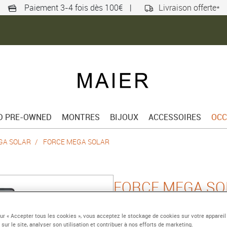
Paiement 3-4 fois dès 100€
|
Livraison offerte*
ED PRE-OWNED
MONTRES
BIJOUX
ACCESSOIRES
OCC
GA SOLAR
FORCE MEGA SOLAR
FORCE MEGA SO
40,4 mm, céramique, ra
sur « Accepter tous les cookies », vous acceptez le stockage de cookies sur votre appareil
Référence :
18/1436.44
 sur le site, analyser son utilisation et contribuer à nos efforts de marketing.