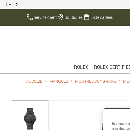
FR
Service client
Boutiques
Liste cadeau
ROLEX
ROLEX CERTIFI
ACCUEIL
MARQUES
MONTRES JUNGHANS
ME
En cliquant 
la navigation