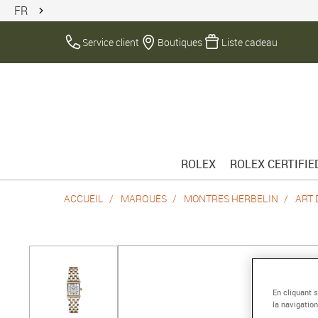
FR
Service client
Boutiques
Liste cadeau
ROLEX
ROLEX CERTIFI
ACCUEIL
MARQUES
MONTRES HERBELIN
ART 
En cliquant 
la navigation