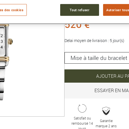
Collection :
ART DÉCO
es des cookies
Tout refuser
Autoriser tous
520 €
Délai moyen de livraison : 5 jour(s)
AJOUTER AU P
ESSAYER EN MA
Satisfait ou
Garantie
remboursé 14
marque 2 ans
jours