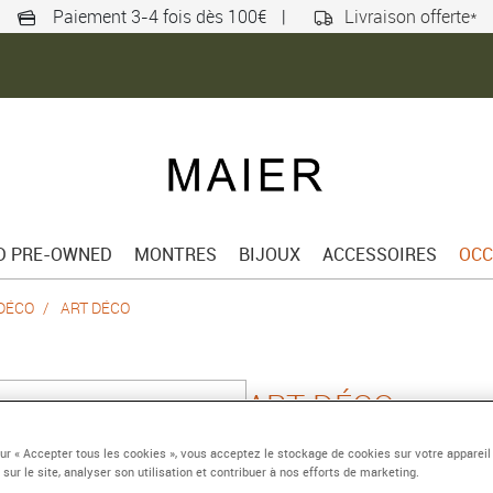
Paiement 3-4 fois dès 100€
|
Livraison offerte*
ED PRE-OWNED
MONTRES
BIJOUX
ACCESSOIRES
OCC
DÉCO
ART DÉCO
ART DÉCO
20,3 x 24,4 mm, acier, 
sur « Accepter tous les cookies », vous acceptez le stockage de cookies sur votre appareil
 sur le site, analyser son utilisation et contribuer à nos efforts de marketing.
Référence :
17478BT22