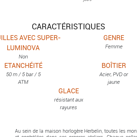
CARACTÉRISTIQUES
ILLES AVEC SUPER-
GENRE
Femme
LUMINOVA
Non
ETANCHÉITÉ
BOÎTIER
50 m / 5 bar / 5
Acier, PVD or
ATM
jaune
GLACE
résistant aux
rayures
Au sein de la maison horlogère Herbelin, toutes les mo
et contrôlées dans ses propres ateliers. Chaque coll