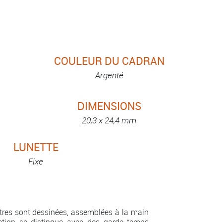
COULEUR DU CADRAN
Argenté
DIMENSIONS
20,3 x 24,4 mm
LUNETTE
Fixe
ntres sont dessinées, assemblées à la main
ection se distingue avec des garde-temps