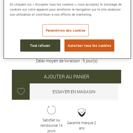
NEWPORT CHRONOGRAPHE DAME
En cliquant sur « Accepter tous les cookies », vous acceptez le stockage de
cookies sur votre appareil pour améliorer la navigation sur le site, analyser
35 mm, acier, quartz
son utilisation et contribuer à nos efforts de marketing.
Référence :
35688B89
Collection :
CAP CAMARAT
Paramètres des cookies
1 000 €
Tout refuser
Autoriser tous les cookies
Délai moyen de livraison : 5 jour(s)
AJOUTER AU PANIER
ESSAYER EN MAGASIN
Satisfait ou
Garantie marque 2
remboursé 14
ans
jours