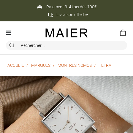
Paiement 3-4 fois dès 100€
Livraison offerte*
ACCUEIL
MARQUES
MONTRES NOMOS
TETRA