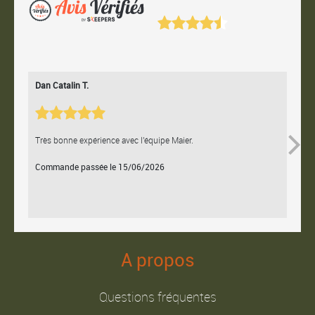
Dan Catalin T.
Bertr
Très bonne expérience avec l'équipe Maier.
Contac
Commande passée le 15/06/2026
Comm
A propos
Questions fréquentes