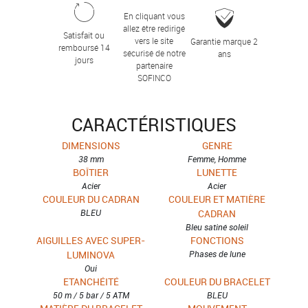
En cliquant vous
allez être redirigé
Satisfait ou
vers le site
Garantie marque 2
remboursé 14
sécurisé de notre
ans
jours
partenaire
SOFINCO
CARACTÉRISTIQUES
DIMENSIONS
GENRE
38 mm
Femme, Homme
BOÎTIER
LUNETTE
Acier
Acier
COULEUR DU CADRAN
COULEUR ET MATIÈRE
BLEU
CADRAN
Bleu satiné soleil
AIGUILLES AVEC SUPER-
FONCTIONS
LUMINOVA
Phases de lune
Oui
ETANCHÉITÉ
COULEUR DU BRACELET
50 m / 5 bar / 5 ATM
BLEU