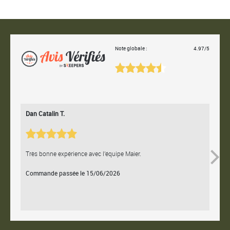
Note globale :
4.97/5
Dan Catalin T.
Bertr
Très bonne expérience avec l'équipe Maier.
Contac
Commande passée le 15/06/2026
Comm