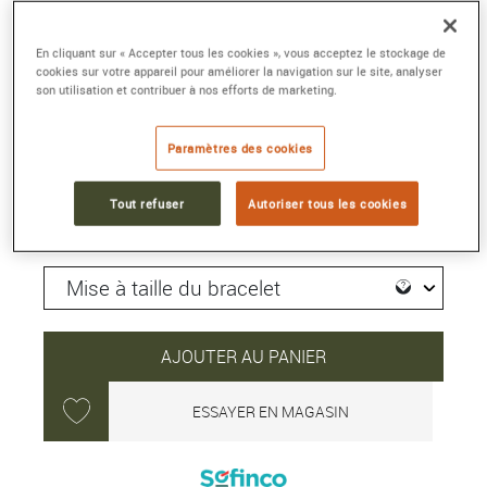
LUMINOR DUE LUNA
38 mm, acier, remontage automatique
En cliquant sur « Accepter tous les cookies », vous acceptez le stockage de
Référence :
PAM01558
cookies sur votre appareil pour améliorer la navigation sur le site, analyser
Collection :
LUMINOR DUE
son utilisation et contribuer à nos efforts de marketing.
10 000 €
Paramètres des cookies
Tout refuser
Autoriser tous les cookies
Délai moyen de livraison : 15 jour(s)
AJOUTER AU PANIER
ESSAYER EN MAGASIN