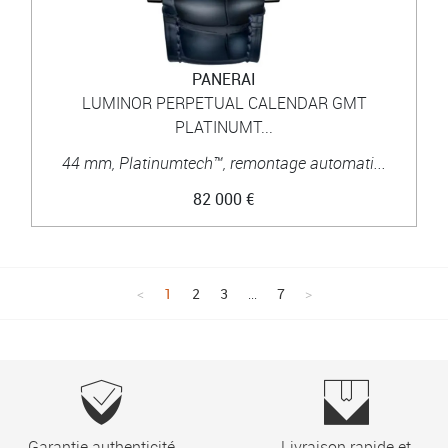
PANERAI
LUMINOR PERPETUAL CALENDAR GMT
PLATINUMT...
44 mm, Platinumtech™, remontage automati...
82 000 €
1
2
3
...
7
Garantie authenticité
Livraison rapide et