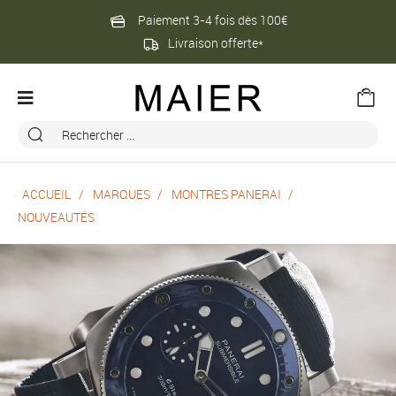
Paiement 3-4 fois dès 100€
Livraison offerte*
ACCUEIL
MARQUES
MONTRES PANERAI
NOUVEAUTÉS