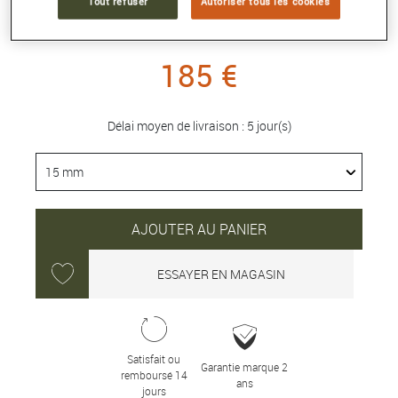
Tout refuser
Autoriser tous les cookies
Référence :
PV031
185 €
Délai moyen de livraison : 5 jour(s)
AJOUTER AU PANIER
ESSAYER EN MAGASIN
Satisfait ou
Garantie marque 2
remboursé 14
ans
jours