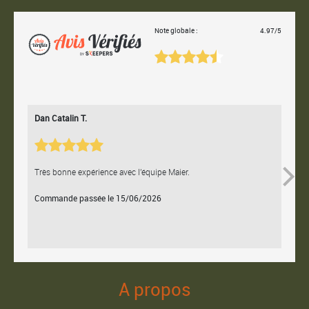
Note globale :
4.97/5
Dan Catalin T.
Bertr
Très bonne expérience avec l'équipe Maier.
Contac
Commande passée le 15/06/2026
Comm
A propos