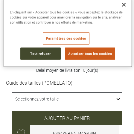
BAGUE ICONICA MEDIUM-LARGE
En cliquant sur « Accepter tous les cookies », vous acceptez le stockage de
cookies sur votre appareil pour améliorer la navigation sur le site, analyser
Or rose 18kt, diamant
son utilisation et contribuer à nos efforts de marketing.
Référence :
PAC4007_O7000_DB000
Collection :
ICONICA
Paramètres des cookies
4 900 €
Tout refuser
Autoriser tous les cookies
Délai moyen de livraison : 5 jour(s)
Guide des tailles (POMELLATO)
AJOUTER AU PANIER
ESSAYER EN MAGASIN