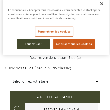
BAGUE NUDO CLASSIC
En cliquant sur « Accepter tous les cookies », vous acceptez le stockage de
cookies sur votre appareil pour améliorer la navigation sur le site, analyser
Or rose 18kt, or blanc 18kt, prasiolite
son utilisation et contribuer à nos efforts de marketing.
Référence :
PAA1100_O6000_000PA
Collection :
NUDO
Paramètres des cookies
3 000 €
Tout refuser
Autoriser tous les cookies
Délai moyen de livraison : 5 jour(s)
Guide des tailles (Bague Nudo classic)
AJOUTER AU PANIER
ESSAYER EN MAGASIN