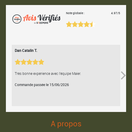
Note globale :
4.97/5
Dan Catalin T.
Bertr
Très bonne expérience avec l'équipe Maier.
Contac
Commande passée le 15/06/2026
Comm
A propos