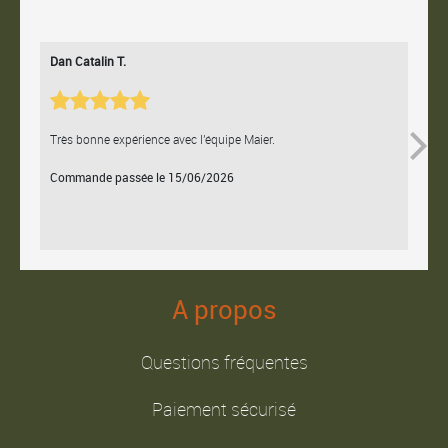
Dan Catalin T.
Bertr
Très bonne expérience avec l'équipe Maier.
Contac
Commande passée le 15/06/2026
Comm
A propos
Questions fréquentes
Paiement sécurisé