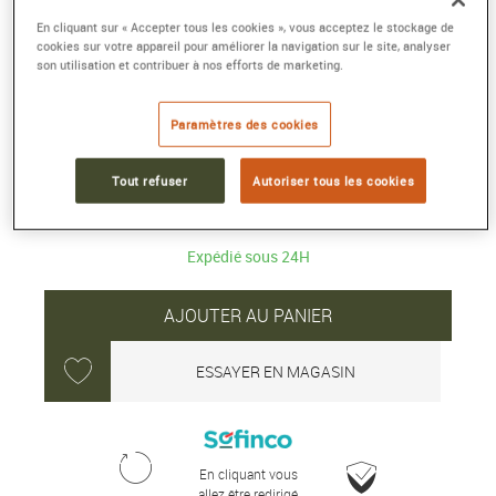
BOUCLES D'OREILLES NUDO
En cliquant sur « Accepter tous les cookies », vous acceptez le stockage de
Or rose 18kt, or blanc 18kt, topaze bleue
cookies sur votre appareil pour améliorer la navigation sur le site, analyser
son utilisation et contribuer à nos efforts de marketing.
London
Référence :
POB2010_O6000_000TL
Collection :
NUDO
Paramètres des cookies
5 300 €
Tout refuser
Autoriser tous les cookies
Expédié sous 24H
AJOUTER AU PANIER
ESSAYER EN MAGASIN
En cliquant vous
allez être redirigé