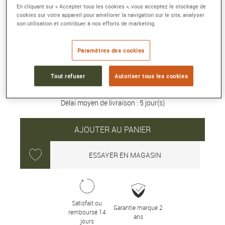
COLLIER LASSO NUDO QUARTZ ROSE
En cliquant sur « Accepter tous les cookies », vous acceptez le stockage de
cookies sur votre appareil pour améliorer la navigation sur le site, analyser
Or rose, quartz rose
son utilisation et contribuer à nos efforts de marketing.
Référence :
PCB9052_O6000_00CQR
Collection :
NUDO
Paramètres des cookies
16 500 €
Tout refuser
Autoriser tous les cookies
Délai moyen de livraison : 5 jour(s)
AJOUTER AU PANIER
ESSAYER EN MAGASIN
Satisfait ou
Garantie marque 2
remboursé 14
ans
jours