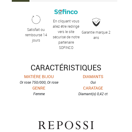
En cliquant vous
allez être redirigé
Satisfait ou
vers le site
Garantie marque 2
remboursé 14
sécurisé de notre
ans
jours
partenaire
SOFINCO
CARACTÉRISTIQUES
MATIÈRE BIJOU
DIAMANTS
Or rose 750/000, Or rose
Oui
GENRE
CARATAGE
Femme
Diamant(s) 0,42 ct