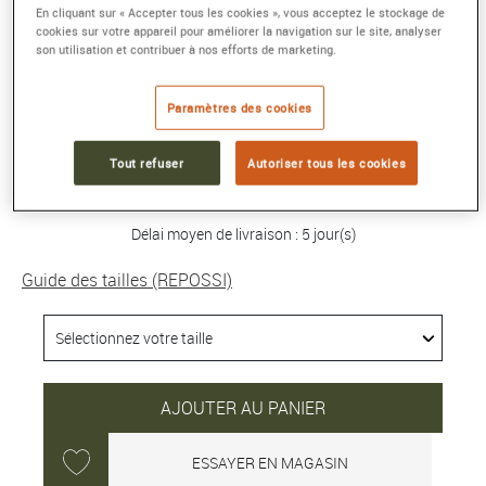
En cliquant sur « Accepter tous les cookies », vous acceptez le stockage de
BAGUE ANTIFER 4 RANGS
cookies sur votre appareil pour améliorer la navigation sur le site, analyser
Or rose, diamants
son utilisation et contribuer à nos efforts de marketing.
Référence :
RAF2BKPG00000
Collection :
ANTIFER
Paramètres des cookies
5 950 €
Tout refuser
Autoriser tous les cookies
Délai moyen de livraison : 5 jour(s)
Guide des tailles (REPOSSI)
AJOUTER AU PANIER
ESSAYER EN MAGASIN