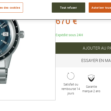
Collection :
PRESAGE
es des cookies
Tout refuser
Autoriser tous
670 €
Expédié sous 24H
AJOUTER AU P
ESSAYER EN MA
Satisfait ou
Garantie
remboursé 14
marque 2 ans
jours