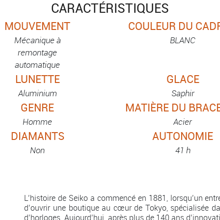
CARACTÉRISTIQUES
MOUVEMENT
COULEUR DU CAD
Mécanique à
BLANC
remontage
automatique
LUNETTE
GLACE
Aluminium
Saphir
GENRE
MATIÈRE DU BRAC
Homme
Acier
DIAMANTS
AUTONOMIE
Non
41 h
L’histoire de Seiko a commencé en 1881, lorsqu’un entre
d’ouvrir une boutique au cœur de Tokyo, spécialisée da
d’horloges. Aujourd’hui, après plus de 140 ans d’innovati