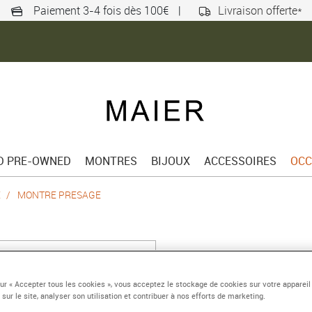
Paiement 3-4 fois dès 100€
|
Livraison offerte*
ED PRE-OWNED
MONTRES
BIJOUX
ACCESSOIRES
OCC
E
MONTRE PRESAGE
MONTRE PRESA
Automatique multi-aigu
sur « Accepter tous les cookies », vous acceptez le stockage de cookies sur votre appareil
 sur le site, analyser son utilisation et contribuer à nos efforts de marketing.
Référence :
SSK009J1