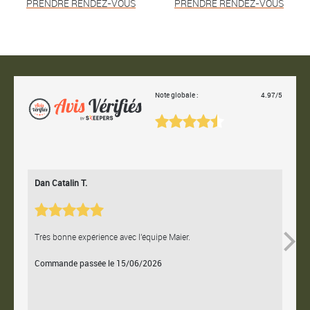
PRENDRE RENDEZ-VOUS
PRENDRE RENDEZ-VOUS
Note globale :
4.97/5
Dan Catalin T.
Bertr
Très bonne expérience avec l'équipe Maier.
Contac
Commande passée le 15/06/2026
Comm