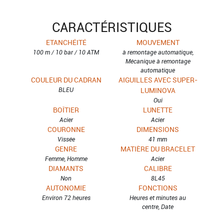
CARACTÉRISTIQUES
ETANCHÉITÉ
MOUVEMENT
100 m / 10 bar / 10 ATM
à remontage automatique,
Mécanique à remontage
automatique
COULEUR DU CADRAN
AIGUILLES AVEC SUPER-
BLEU
LUMINOVA
Oui
BOÎTIER
LUNETTE
Acier
Acier
COURONNE
DIMENSIONS
Vissée
41 mm
GENRE
MATIÈRE DU BRACELET
Femme, Homme
Acier
DIAMANTS
CALIBRE
Non
8L45
AUTONOMIE
FONCTIONS
Environ 72 heures
Heures et minutes au
centre, Date