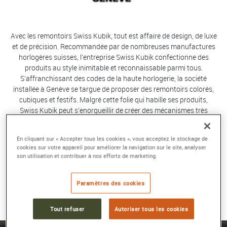
Avec les remontoirs Swiss Kubik, tout est affaire de design, de luxe
et de précision. Recommandée par de nombreuses manufactures
horlogères suisses, l’entreprise Swiss Kubik confectionne des
produits au style inimitable et reconnaissable parmi tous.
S’affranchissant des codes de la haute horlogerie, la société
installée à Genève se targue de proposer des remontoirs colorés,
cubiques et festifs. Malgré cette folie qui habille ses produits,
Swiss Kubik peut s’enorgueillir de créer des mécanismes très
précis, capables d’armer le ressort de vos plus belles montres.
Disponibles en quatre collections : Masterbox, Startbox, Multiple et
En cliquant sur « Accepter tous les cookies », vous acceptez le stockage de
Prestige, les remontoirs Swiss Kubik se déclinent en granit, en
cookies sur votre appareil pour améliorer la navigation sur le site, analyser
bois, en aluminium, en cuir, mais aussi en fibre de carbone. Ces
son utilisation et contribuer à nos efforts de marketing.
créations soufflent un vent de fraîcheur sur l’univers parfois
guindé de la haute horlogerie. À n’en pas douter, vous tomberez
Paramètres des cookies
sous le charme des remontoirs Swiss Kubik hauts en couleur.
Tout refuser
Autoriser tous les cookies