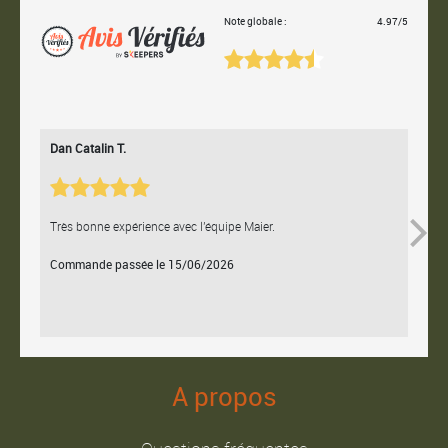
Note globale :
4.97/5
Dan Catalin T.
Bertr
Très bonne expérience avec l'équipe Maier.
Contac
Commande passée le 15/06/2026
Comm
A propos