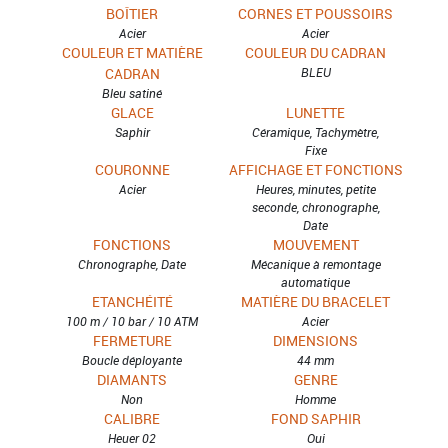
BOÎTIER
CORNES ET POUSSOIRS
Acier
Acier
COULEUR ET MATIÈRE
COULEUR DU CADRAN
CADRAN
BLEU
Bleu satiné
GLACE
LUNETTE
Saphir
Céramique, Tachymètre,
Fixe
COURONNE
AFFICHAGE ET FONCTIONS
Acier
Heures, minutes, petite
seconde, chronographe,
Date
FONCTIONS
MOUVEMENT
Chronographe, Date
Mécanique à remontage
automatique
ETANCHÉITÉ
MATIÈRE DU BRACELET
100 m / 10 bar / 10 ATM
Acier
FERMETURE
DIMENSIONS
Boucle déployante
44 mm
DIAMANTS
GENRE
Non
Homme
CALIBRE
FOND SAPHIR
Heuer 02
Oui