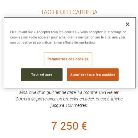
TAG HEUER CARRERA
Chronographe automatique, diamètre 44 mm
Référence :
CBN2A1A.BA0643
En cliquant sur « Accepter tous les cookies », vous acceptez le stockage de
Collection :
TAG Heuer CARRERA
cookies sur votre appareil pour améliorer la navigation sur le site, analyser
son utilisation et contribuer à nos efforts de marketing.
Un boîtier en acier inoxydable de 44 mm surmonté d'une
lunette bleu avec échelle tachymétrique ainsi qu'un cadran
Paramètres des cookies
bleu, découvrez la montre TAG Heuer Carrera. Ce
chronographe animé par un mouvement mécanique à
remontage automatique possède une réserve de marche
Tout refuser
Autoriser tous les cookies
s'élevant à 80 heures. Ses aiguilles et index sont recouverts
de Super-Luminova et s'accompagnent de trois compteurs
ainsi que d'un guichet de date. La montre TAG Heuer
Carrera se porte avec un bracelet en acier, et est étanche
jusqu'à 100 mètres.
7 250 €