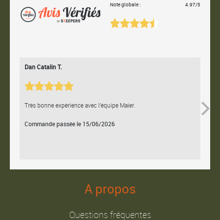
Note globale :
4.97/5
Dan Catalin T.
Bertr
Très bonne expérience avec l'équipe Maier.
Contac
Commande passée le 15/06/2026
Comm
A propos
Questions fréquentes