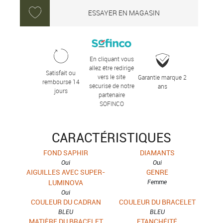
ESSAYER EN MAGASIN
En cliquant vous
allez être redirigé
Satisfait ou
vers le site
Garantie marque 2
remboursé 14
sécurisé de notre
ans
jours
partenaire
SOFINCO
CARACTÉRISTIQUES
FOND SAPHIR
DIAMANTS
Oui
Oui
AIGUILLES AVEC SUPER-
GENRE
LUMINOVA
Femme
Oui
COULEUR DU CADRAN
COULEUR DU BRACELET
BLEU
BLEU
MATIÈRE DU BRACELET
ETANCHÉITÉ