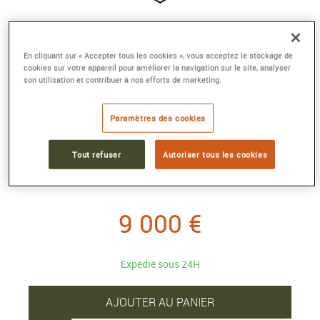
TAG HEUER CARRERA CHRONOGRAPH
En cliquant sur « Accepter tous les cookies », vous acceptez le stockage de
Automatique, 39 mm, Acier
cookies sur votre appareil pour améliorer la navigation sur le site, analyser
son utilisation et contribuer à nos efforts de marketing.
Référence :
CBS2214.FC6567
Collection :
TAG Heuer CARRERA
Paramètres des cookies
Alliant l'essence sportive de la Carrera à des diamants
étincelants, sertis dans notre bleu signature, cette TAG
Tout refuser
Autoriser tous les cookies
Heuer de 39 mm adopte le design innovant Glassbox de la
Maison, redéfini pour la femme moderne.
9 000 €
Expédié sous 24H
AJOUTER AU PANIER