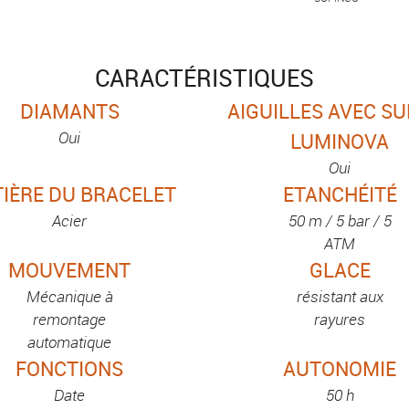
CARACTÉRISTIQUES
DIAMANTS
AIGUILLES AVEC S
Oui
LUMINOVA
Oui
IÈRE DU BRACELET
ETANCHÉITÉ
Acier
50 m / 5 bar / 5
ATM
MOUVEMENT
GLACE
Mécanique à
résistant aux
remontage
rayures
automatique
FONCTIONS
AUTONOMIE
Date
50 h