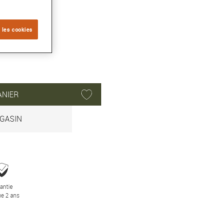
A
 les cookies
ANIER
GASIN
antie
e 2 ans