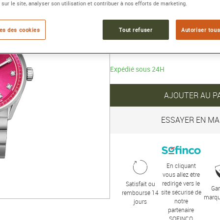
 sur le site, analyser son utilisation et contribuer à nos efforts de marketing.
Collection :
TAG Heuer CARRER
es des cookies
Tout refuser
Autoriser tous
4 750 €
Expédié sous 24H
AJOUTER AU P
ESSAYER EN MA
En cliquant
vous allez être
redirigé vers le
Satisfait ou
Gar
site sécurisé de
remboursé 14
marqu
notre
jours
partenaire
SOFINCO