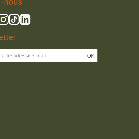
z-nous
tter
Isaac R.
Elies S.
OK
Service super rapide,
Commentaire déjà laissé
conseils au téléphone
sur Google…
précis. envoi signé. rien à
redire si ce n'est que je
Commande passée le
conseille fortement Maier.
31/05/2026
Commande passée le
03/06/2026