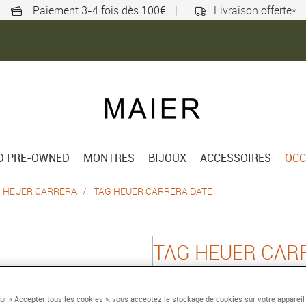
Paiement 3-4 fois dès 100€
|
Livraison offerte*
ED PRE-OWNED
MONTRES
BIJOUX
ACCESSOIRES
OCC
 HEUER CARRERA
TAG HEUER CARRERA DATE
TAG HEUER CAR
36 mm, acier
Référence :
WBN2318.BA0001
sur « Accepter tous les cookies », vous acceptez le stockage de cookies sur votre appareil