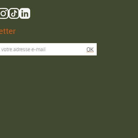
tter
Isaac R.
Elies S.
OK
Service super rapide,
Commentaire déjà laissé
conseils au téléphone
sur Google…
précis. envoi signé. rien à
redire si ce n'est que je
Commande passée le
conseille fortement Maier.
31/05/2026
Commande passée le
03/06/2026