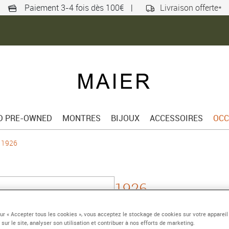
Paiement 3-4 fois dès 100€
|
Livraison offerte*
ED PRE-OWNED
MONTRES
BIJOUX
ACCESSOIRES
OCC
1926
1926
Boîtier en acier, 41 mm,
sur « Accepter tous les cookies », vous acceptez le stockage de cookies sur votre appareil
 sur le site, analyser son utilisation et contribuer à nos efforts de marketing.
Référence :
M91651-0001