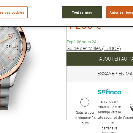
Collection :
1926
es des cookies
Tout refuser
Autoriser tous
4 250 €
Expédié sous 24H
Guide des tailles (TUDOR)
AJOUTER AU P
ESSAYER EN MA
En cliquant
vous allez être
redirigé vers le
Satisfait ou
site sécurisé de
remboursé 14
Garant
notre
jours
partenaire