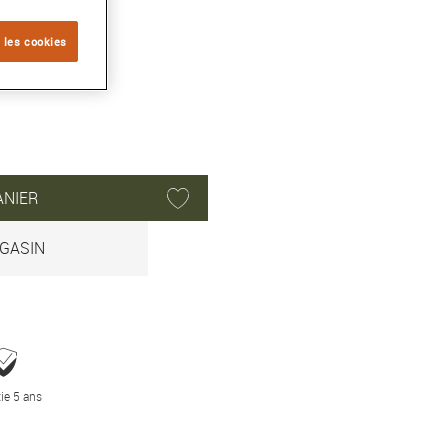
 les cookies
ANIER
GASIN
ie 5 ans