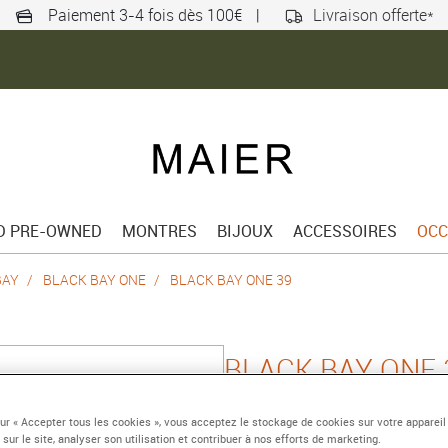
Paiement 3-4 fois dès 100€
|
Livraison offerte*
ED PRE-OWNED
MONTRES
BIJOUX
ACCESSOIRES
OCC
BAY
BLACK BAY ONE
BLACK BAY ONE 39
BLACK BAY ONE 
Boîtier en acier 39 mm, 
sur « Accepter tous les cookies », vous acceptez le stockage de cookies sur votre appareil
Référence :
M79660-0003
 sur le site, analyser son utilisation et contribuer à nos efforts de marketing.