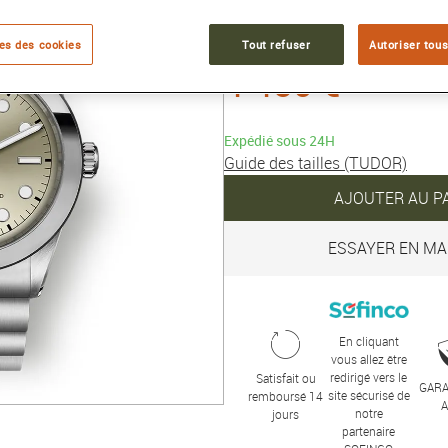
Collection :
Black Bay One
es des cookies
Tout refuser
Autoriser tous
4 430 €
Expédié sous 24H
Guide des tailles (TUDOR)
AJOUTER AU P
ESSAYER EN MA
En cliquant
vous allez être
redirigé vers le
Satisfait ou
GARA
site sécurisé de
remboursé 14
notre
jours
partenaire