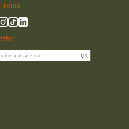
z-nous
tter
Isaac R.
Elies S.
OK
Service super rapide,
Commentaire déjà laissé
conseils au téléphone
sur Google…
précis. envoi signé. rien à
redire si ce n'est que je
Commande passée le
conseille fortement Maier.
31/05/2026
Commande passée le
03/06/2026