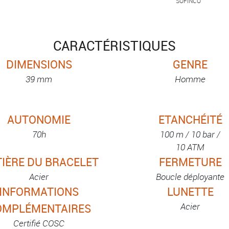
SOFINCO
CARACTÉRISTIQUES
DIMENSIONS
GENRE
39 mm
Homme
AUTONOMIE
ETANCHÉITÉ
70h
100 m / 10 bar /
10 ATM
IÈRE DU BRACELET
FERMETURE
Acier
Boucle déployante
INFORMATIONS
LUNETTE
Acier
OMPLÉMENTAIRES
Certifié COSC