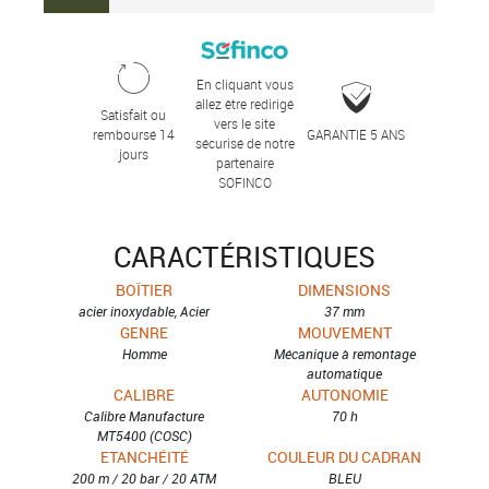
En cliquant vous
allez être redirigé
Satisfait ou
vers le site
remboursé 14
GARANTIE 5 ANS
sécurisé de notre
jours
partenaire
SOFINCO
CARACTÉRISTIQUES
BOÎTIER
DIMENSIONS
acier inoxydable, Acier
37 mm
GENRE
MOUVEMENT
Homme
Mécanique à remontage
automatique
CALIBRE
AUTONOMIE
Calibre Manufacture
70 h
MT5400 (COSC)
ETANCHÉITÉ
COULEUR DU CADRAN
200 m / 20 bar / 20 ATM
BLEU