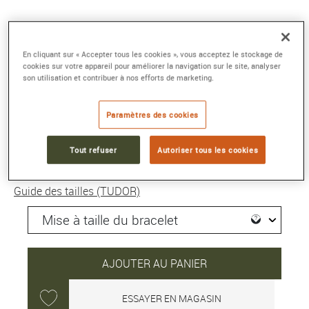
BLACK BAY 54
Boîtier en acier, 37 mm, Cadran bleu
En cliquant sur « Accepter tous les cookies », vous acceptez le stockage de
Référence :
M79000B-0002
cookies sur votre appareil pour améliorer la navigation sur le site, analyser
Collection :
BLACK BAY 54
son utilisation et contribuer à nos efforts de marketing.
4 090 €
Paramètres des cookies
Tout refuser
Autoriser tous les cookies
Expédié sous 24H
Guide des tailles (TUDOR)
AJOUTER AU PANIER
ESSAYER EN MAGASIN