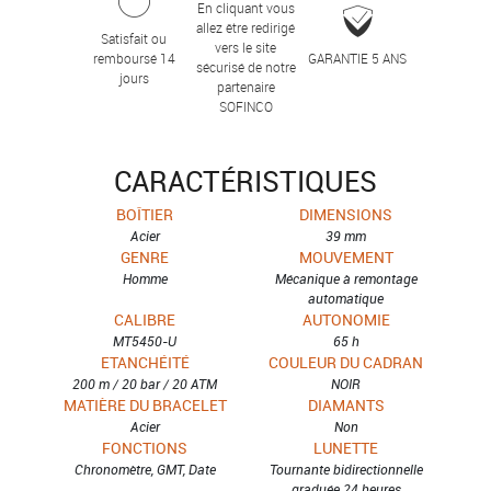
En cliquant vous
allez être redirigé
Satisfait ou
vers le site
remboursé 14
GARANTIE 5 ANS
sécurisé de notre
jours
partenaire
SOFINCO
CARACTÉRISTIQUES
BOÎTIER
DIMENSIONS
Acier
39 mm
GENRE
MOUVEMENT
Homme
Mécanique à remontage
automatique
CALIBRE
AUTONOMIE
MT5450-U
65 h
ETANCHÉITÉ
COULEUR DU CADRAN
200 m / 20 bar / 20 ATM
NOIR
MATIÈRE DU BRACELET
DIAMANTS
Acier
Non
FONCTIONS
LUNETTE
Chronomètre, GMT, Date
Tournante bidirectionnelle
graduée 24 heures