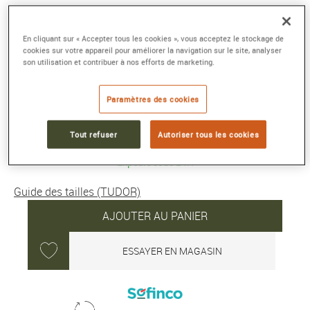
BLACK BAY 58 GMT
En cliquant sur « Accepter tous les cookies », vous acceptez le stockage de
Boîtier en acier 39 mm, bracelet en acier
cookies sur votre appareil pour améliorer la navigation sur le site, analyser
Référence :
M7939G1A0NRU-0001
son utilisation et contribuer à nos efforts de marketing.
Collection :
BLACK BAY 58
Paramètres des cookies
5 050 €
Tout refuser
Autoriser tous les cookies
Expédié sous 24H
Guide des tailles (TUDOR)
AJOUTER AU PANIER
ESSAYER EN MAGASIN