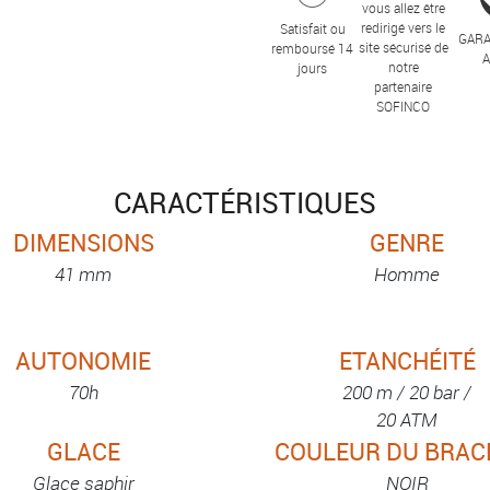
vous allez être
redirigé vers le
Satisfait ou
GARA
site sécurisé de
remboursé 14
notre
jours
partenaire
SOFINCO
CARACTÉRISTIQUES
DIMENSIONS
GENRE
41 mm
Homme
AUTONOMIE
ETANCHÉITÉ
70h
200 m / 20 bar /
20 ATM
GLACE
COULEUR DU BRAC
Glace saphir
NOIR