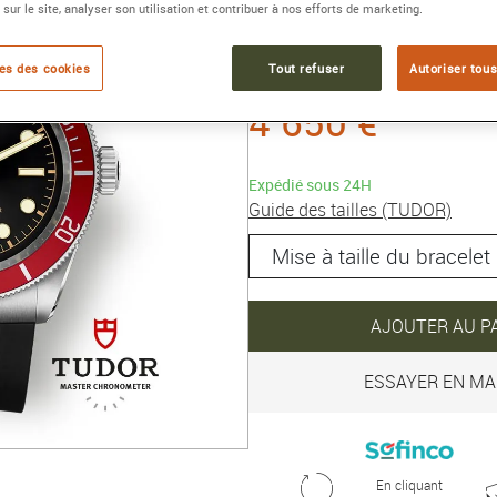
 sur le site, analyser son utilisation et contribuer à nos efforts de marketing.
Référence :
M7941A1A0RU-000
Collection :
BLACK BAY
es des cookies
Tout refuser
Autoriser tous
4 650 €
Expédié sous 24H
Guide des tailles (TUDOR)
AJOUTER AU P
ESSAYER EN MA
En cliquant