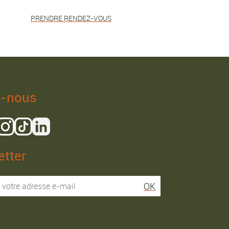
PRENDRE RENDEZ-VOUS
z-nous
tter
Isaac R.
Elies S.
OK
Service super rapide,
Commentaire déjà laissé
conseils au téléphone
sur Google…