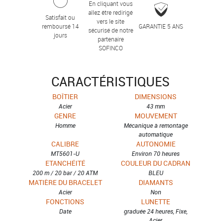
En cliquant vous
allez être redirigé
Satisfait ou
vers le site
remboursé 14
GARANTIE 5 ANS
sécurisé de notre
jours
partenaire
SOFINCO
CARACTÉRISTIQUES
BOÎTIER
DIMENSIONS
Acier
43 mm
GENRE
MOUVEMENT
Homme
Mécanique à remontage
automatique
CALIBRE
AUTONOMIE
MT5601-U
Environ 70 heures
ETANCHÉITÉ
COULEUR DU CADRAN
200 m / 20 bar / 20 ATM
BLEU
MATIÈRE DU BRACELET
DIAMANTS
Acier
Non
FONCTIONS
LUNETTE
Date
graduée 24 heures, Fixe,
Acier