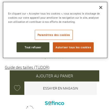
BLACK BAY 68
En cliquant sur « Accepter tous les cookies », vous acceptez le stockage de
Boîtier en acier, 43 mm, Cadran bleu
cookies sur votre appareil pour améliorer la navigation sur le site, analyser
Référence :
M7943A1A0NU-0001
son utilisation et contribuer à nos efforts de marketing.
Collection :
BLACK BAY
Paramètres des cookies
5 000 €
Tout refuser
Autoriser tous les cookies
Expédié sous 24H
Guide des tailles (TUDOR)
AJOUTER AU PANIER
ESSAYER EN MAGASIN