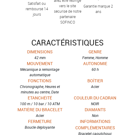
allez être redirigé
Satisfait ou
vers le site
Garantie marque 2
remboursé 14
sécurisé de notre
ans
jours
partenaire
SOFINCO
CARACTÉRISTIQUES
DIMENSIONS
GENRE
42 mm
Femme, Homme
MOUVEMENT
AUTONOMIE
Mécanique à remontage
60 h
automatique
FONCTIONS
BOÎTIER
Chronographe, Heures et
Acier
minutes au centre, Date
ETANCHÉITÉ
COULEUR DU CADRAN
100 m / 10 bar / 10 ATM
NOIR
MATIÈRE DU BRACELET
DIAMANTS
Acier
Non
FERMETURE
INFORMATIONS
Boucle déployante
COMPLÉMENTAIRES
Bracelet caoutchouc