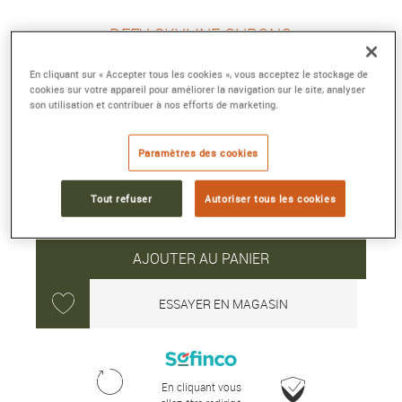
DEFY SKYLINE CHRONO
42 mm, acier, remontage automatique
En cliquant sur « Accepter tous les cookies », vous acceptez le stockage de
Référence :
03.9500.3600/21.I001
cookies sur votre appareil pour améliorer la navigation sur le site, analyser
Collection :
DEFY
son utilisation et contribuer à nos efforts de marketing.
14 500 €
Paramètres des cookies
Tout refuser
Autoriser tous les cookies
Expédié sous 24H
AJOUTER AU PANIER
ESSAYER EN MAGASIN
En cliquant vous