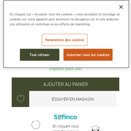
TOP TIME B01 TRIUMPH
En cliquant sur « Accepter tous les cookies », vous acceptez le stockage de
Acier inoxydable, bleu
cookies sur votre appareil pour améliorer la navigation sur le site, analyser
son utilisation et contribuer à nos efforts de marketing.
Référence :
AB01764A1C1X1
Collection :
Top Time
Paramètres des cookies
7 400 €
Tout refuser
Autoriser tous les cookies
Expédié sous 24H
AJOUTER AU PANIER
ESSAYER EN MAGASIN
En cliquant vous