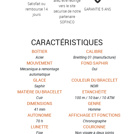
allez être redirigé
Satisfait ou
vers le site
remboursé 14
GARANTIE 5 ANS
sécurisé de notre
jours
partenaire
SOFINCO
CARACTÉRISTIQUES
BOÎTIER
CALIBRE
Acier
Breitling 01 (manufacture)
MOUVEMENT
FOND SAPHIR
Mécanique à remontage
Oui
automatique
GLACE
COULEUR DU BRACELET
Saphir
NOIR
MATIÈRE DU BRACELET
ETANCHÉITÉ
Cuir
100 m / 10 bar / 10 ATM
DIMENSIONS
GENRE
41 mm
Homme
AUTONOMIE
AFFICHAGE ET FONCTIONS
70 h
Chronographe
LUNETTE
COURONNE
Fixe
Non vissée à deux joints