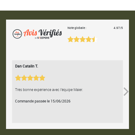
Note globale :
4.97/5
Dan Catalin T.
Bertr
Très bonne expérience avec l'équipe Maier.
Contac
Commande passée le 15/06/2026
Comm