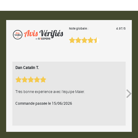
Note globale :
4.97/5
Dan Catalin T.
Bertr
Très bonne expérience avec l'équipe Maier.
Contac
Commande passée le 15/06/2026
Comm