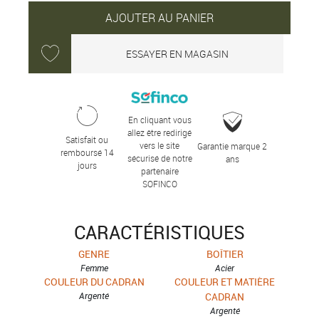
AJOUTER AU PANIER
ESSAYER EN MAGASIN
En cliquant vous
allez être redirigé
Satisfait ou
vers le site
Garantie marque 2
remboursé 14
sécurisé de notre
ans
jours
partenaire
SOFINCO
CARACTÉRISTIQUES
GENRE
BOÎTIER
Femme
Acier
COULEUR DU CADRAN
COULEUR ET MATIÈRE
Argenté
CADRAN
Argenté