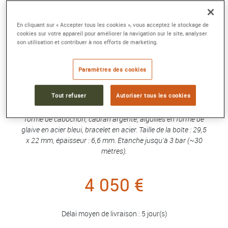
En cliquant sur « Accepter tous les cookies », vous acceptez le stockage de
cookies sur votre appareil pour améliorer la navigation sur le site, analyser
MONTRE TANK MUST
son utilisation et contribuer à nos efforts de marketing.
Petit modèle, mouvement quartz, acier
Référence :
WSTA0051
Paramètres des cookies
Collection :
Tank Must
Tout refuser
Autoriser tous les cookies
Montre Tank Must, petit modèle, mouvement à quartz. Boîte
en acier, couronne perlée ornée d'un spinelle de synthèse en
forme de cabochon, cadran argenté, aiguilles en forme de
glaive en acier bleui, bracelet en acier. Taille de la boîte : 29,5
x 22 mm, épaisseur : 6,6 mm. Etanche jusqu'à 3 bar (~30
mètres).
4 050 €
Délai moyen de livraison : 5 jour(s)