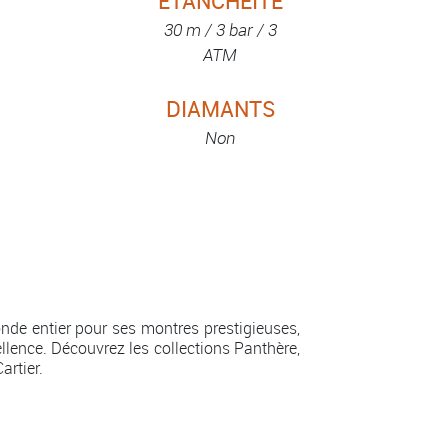
ETANCHÉITÉ
30 m / 3 bar / 3
ATM
DIAMANTS
Non
nde entier pour ses montres prestigieuses,
ellence. Découvrez les collections Panthère,
artier.