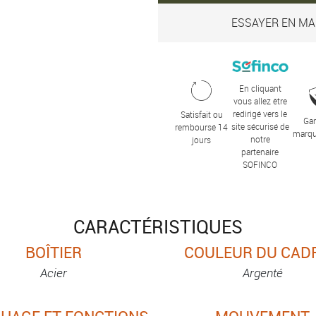
ESSAYER EN MA
En cliquant
vous allez être
redirigé vers le
Satisfait ou
Gar
site sécurisé de
remboursé 14
marqu
notre
jours
partenaire
SOFINCO
CARACTÉRISTIQUES
BOÎTIER
COULEUR DU CAD
Acier
Argenté