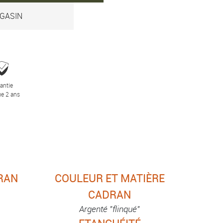
GASIN
antie
e 2 ans
RAN
COULEUR ET MATIÈRE
CADRAN
Argenté "flinqué"