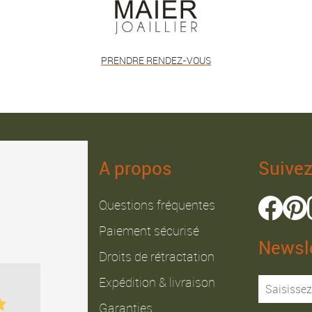
PRENDRE RENDEZ-VOUS
A propos
Suive
Questions fréquentes
Paiement sécurisé
Newsle
Droits de rétractation
Julien B.
Fabrice J.
Expédition & livraison
Garanties