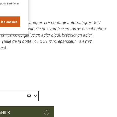
 pour améliorer
 mouvement mécanique à remontage automatique 1847
 les cookies
rlée ornée d'un spinelle de synthèse en forme de cabochon,
 en forme de glaive en acier bleui, bracelet en acier,
Taille de la boîte : 41 x 31 mm, épaisseur : 8,4 mm.
es).
ANIER