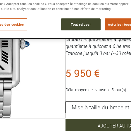
sur « Accepter tous les cookies », vous acceptez le stockage de cookies sur votre appareil
Référence :
WSTA0053
 sur le site, analyser son utilisation et contribuer à nos efforts de marketing.
Collection :
Tank Must
Montre Tank Must, modèle XL,
es des cookies
Tout refuser
Autoriser tous
MC. Boîte en acier, couronne pe
cadran flinqué argenté, aiguilles
quantième à guichet à 6 heures. 
Etanche jusqu'à 3 bar (~30 mètr
5 950 €
Délai moyen de livraison : 5 jour(s)
AJOUTER AU P