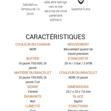
allez être redirigé
Satisfait ou
vers le site
remboursé 14
Garantie 5 ans
sécurisé de notre
jours
partenaire
SOFINCO
CARACTÉRISTIQUES
COULEUR DU CADRAN
MOUVEMENT
NOIR
Mouvement quartz de
haute précision
BOÎTIER
ETANCHÉITÉ
Or jaune 750/000, Or
30 m / 3 bar / 3 ATM
jaune
MATIÈRE DU BRACELET
COULEUR DU BRACELET
Or jaune 750/000, Or
NOIR, Or jaune
jaune, Cuir
GENRE
DIMENSIONS
Femme
26,1 x 20 x 7,6 mm
DIAMANTS
GLACE
Non
Saphir
LUNETTE
FONCTIONS
Fixe
Minutes, Heures