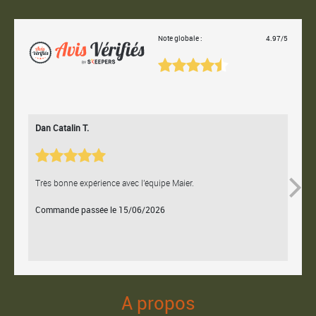
Note globale :
4.97/5
Dan Catalin T.
Bertr
Très bonne expérience avec l'équipe Maier.
Contac
Commande passée le 15/06/2026
Comm
A propos