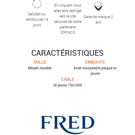
En cliquant vous
allez être redirigé
Satisfait ou
vers le site
Garantie marque 2
remboursé 14
sécurisé de notre
ans
jours
partenaire
SOFINCO
CARACTÉRISTIQUES
TAILLE
EMBOUTS
Moyen modèle
Acier inoxydable plaqué or
jaune
CÂBLE
Or jaune 750/000