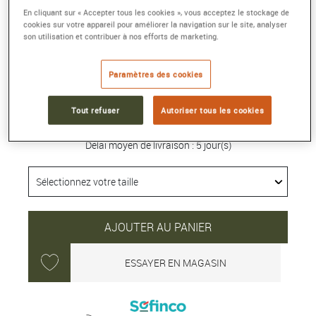
JONC OR JAUNE 750/1000E
En cliquant sur « Accepter tous les cookies », vous acceptez le stockage de
Pour bracelet Force 10 moyen modèle
cookies sur votre appareil pour améliorer la navigation sur le site, analyser
son utilisation et contribuer à nos efforts de marketing.
Référence :
6B1115
Collection :
FORCE 10
Paramètres des cookies
3 910 €
Tout refuser
Autoriser tous les cookies
Délai moyen de livraison : 5 jour(s)
AJOUTER AU PANIER
ESSAYER EN MAGASIN