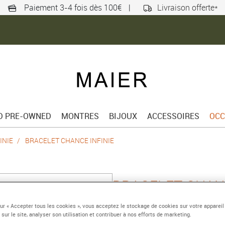
Paiement 3-4 fois dès 100€
|
Livraison offerte*
ED PRE-OWNED
MONTRES
BIJOUX
ACCESSOIRES
OCC
INIE
BRACELET CHANCE INFINIE
BRACELET CHANC
Grand modèle or jaune
sur « Accepter tous les cookies », vous acceptez le stockage de cookies sur votre appareil
 sur le site, analyser son utilisation et contribuer à nos efforts de marketing.
Référence :
0B0098-6B1054