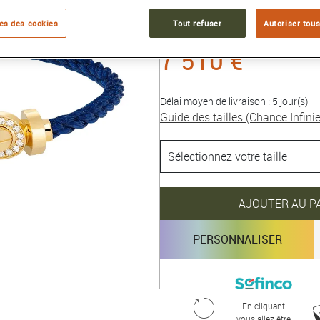
Collection :
Chance Infinie
es des cookies
Tout refuser
Autoriser tous
7 510 €
Délai moyen de livraison : 5 jour(s)
Guide des tailles (Chance Infinie
AJOUTER AU P
PERSONNALISER
En cliquant
vous allez être