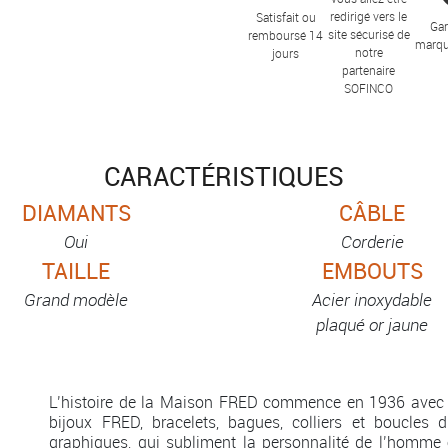
redirigé vers le
Satisfait ou
Gar
site sécurisé de
remboursé 14
marqu
notre
jours
partenaire
SOFINCO
CARACTÉRISTIQUES
DIAMANTS
CÂBLE
Oui
Corderie
TAILLE
EMBOUTS
Grand modèle
Acier inoxydable
plaqué or jaune
L’histoire de la Maison FRED commence en 1936 avec 
bijoux FRED, bracelets, bagues, colliers et boucles d
graphiques, qui subliment la personnalité de l’homme 