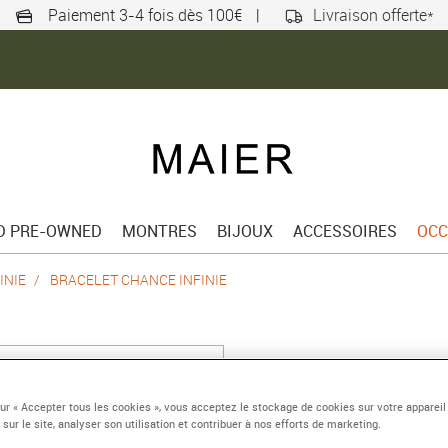
Paiement 3-4 fois dès 100€
|
Livraison offerte*
ED PRE-OWNED
MONTRES
BIJOUX
ACCESSOIRES
OCC
INIE
BRACELET CHANCE INFINIE
BRACELET CHANC
Grand modèle or rose 
sur « Accepter tous les cookies », vous acceptez le stockage de cookies sur votre appareil
 sur le site, analyser son utilisation et contribuer à nos efforts de marketing.
Référence :
0B0102-6B1055