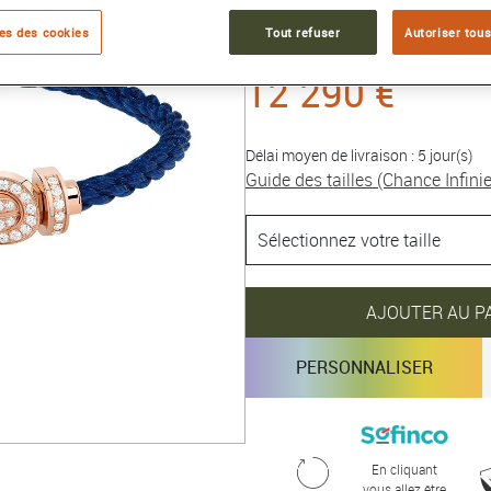
Collection :
Chance Infinie
es des cookies
Tout refuser
Autoriser tous
12 290 €
Délai moyen de livraison : 5 jour(s)
Guide des tailles (Chance Infinie
AJOUTER AU P
PERSONNALISER
En cliquant
vous allez être