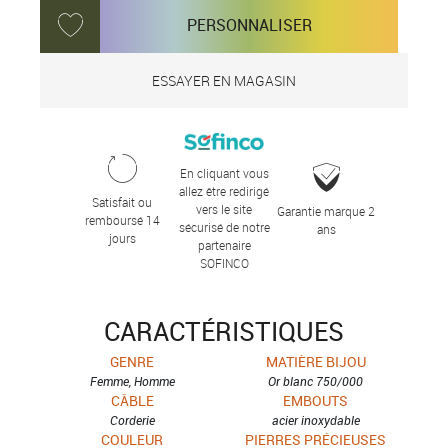
PERSONNALISER
ESSAYER EN MAGASIN
En cliquant vous
allez être redirigé
Satisfait ou
vers le site
Garantie marque 2
remboursé 14
sécurisé de notre
ans
jours
partenaire
SOFINCO
CARACTÉRISTIQUES
GENRE
MATIÈRE BIJOU
Femme, Homme
Or blanc 750/000
CÂBLE
EMBOUTS
Corderie
acier inoxydable
COULEUR
PIERRES PRÉCIEUSES