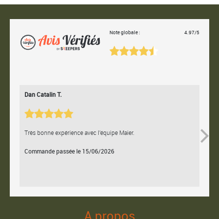
Note globale :
4.97/5
Dan Catalin T.
Bertr
Très bonne expérience avec l'équipe Maier.
Contac
Commande passée le 15/06/2026
Comm
A propos