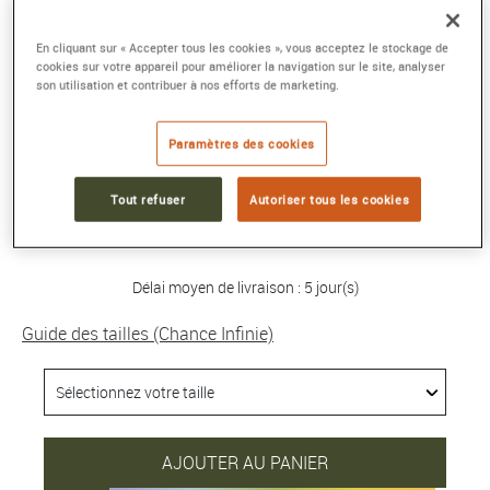
BRACELET CHANCE INFINIE
En cliquant sur « Accepter tous les cookies », vous acceptez le stockage de
cookies sur votre appareil pour améliorer la navigation sur le site, analyser
Grand modèle or blanc 750/1000e pavé
son utilisation et contribuer à nos efforts de marketing.
saphirs et topazes
Référence :
0B0174-6B1065
Paramètres des cookies
Collection :
Chance Infinie
Tout refuser
Autoriser tous les cookies
8 750 €
Délai moyen de livraison : 5 jour(s)
Guide des tailles (Chance Infinie)
AJOUTER AU PANIER