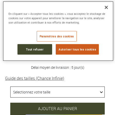
BRACELET CHANCE INFINIE
En cliquant sur « Accepter tous les cookies », vous acceptez le stockage de
Grand modèle or blanc 750/1000e pavé
cookies sur votre appareil pour améliorer la navigation sur le site, analyser
son utilisation et contribuer à nos efforts de marketing.
saphirs et topazes
Référence :
0B0174-6J0219
Collection :
Chance Infinie
Paramètres des cookies
26 200 €
Tout refuser
Autoriser tous les cookies
Délai moyen de livraison : 5 jour(s)
Guide des tailles (Chance Infinie)
AJOUTER AU PANIER