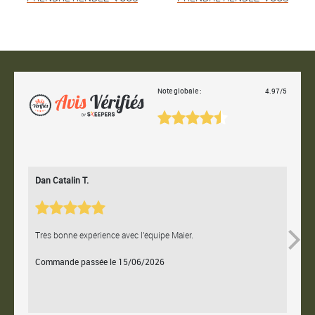
Note globale :
4.97/5
Dan Catalin T.
Bertr
Très bonne expérience avec l'équipe Maier.
Contac
Commande passée le 15/06/2026
Comm