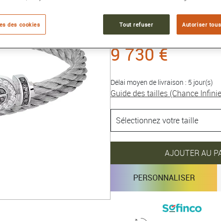
Référence :
0J0009-6B0165
Collection :
Chance Infinie
es des cookies
Tout refuser
Autoriser tous
9 730 €
Délai moyen de livraison : 5 jour(s)
Guide des tailles (Chance Infinie
AJOUTER AU P
PERSONNALISER