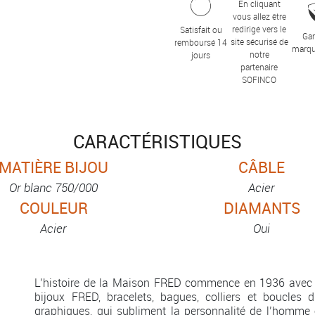
En cliquant
vous allez être
redirigé vers le
Satisfait ou
Gar
site sécurisé de
remboursé 14
marqu
notre
jours
partenaire
SOFINCO
CARACTÉRISTIQUES
MATIÈRE BIJOU
CÂBLE
Or blanc 750/000
Acier
COULEUR
DIAMANTS
Acier
Oui
L’histoire de la Maison FRED commence en 1936 avec 
bijoux FRED, bracelets, bagues, colliers et boucles d
graphiques, qui subliment la personnalité de l’homme 