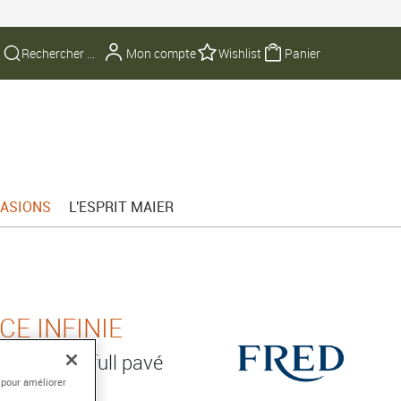
Mon compte
Wishlist
Panier
ASIONS
L'ESPRIT MAIER
E INFINIE
50/1000e full pavé
 pour améliorer
cs