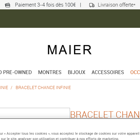
Paiement 3-4 fois dès 100€
|
Livraison offerte*
ED PRE-OWNED
MONTRES
BIJOUX
ACCESSOIRES
OCC
INIE
BRACELET CHANCE INFINIE
BRACELET CHANC
Grand modèle or blanc7
sur « Accepter tous les cookies », vous acceptez le stockage de cookies sur votre appareil
diamants noirs et blan
 sur le site, analyser son utilisation et contribuer à nos efforts de marketing.