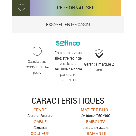
PERSONNALISER
ESSAYER EN MAGASIN
En cliquant vous
allez être redirigé
Satisfait ou
vers le site
Garantie marque 2
remboursé 14
sécurisé de notre
ans
jours
partenaire
SOFINCO
CARACTÉRISTIQUES
GENRE
MATIÈRE BIJOU
Femme, Homme
Or blanc 750/000
CÂBLE
EMBOUTS
Corderie
acier inoxydable
COULEUR
DIAMANTS