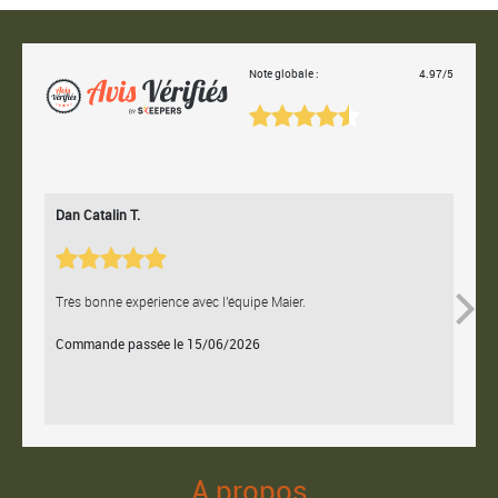
Note globale :
4.97/5
Dan Catalin T.
Bertr
Très bonne expérience avec l'équipe Maier.
Contac
Commande passée le 15/06/2026
Comm
A propos