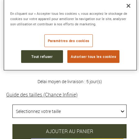
BRACELET CHANCE INFINIE
En cliquant sur « Accepter tous les cookies », vous acceptez le stockage de
cookies sur votre appareil pour améliorer la navigation sur le site, analyser
Grand modèle or blanc750/1000e full pavé
son utilisation et contribuer à nos efforts de marketing.
diamants noirs et blancs
Référence :
0J0009-6B1020
Paramètres des cookies
Collection :
Chance Infinie
Tout refuser
Autoriser tous les cookies
9 570 €
Délai moyen de livraison : 5 jour(s)
Guide des tailles (Chance Infinie)
AJOUTER AU PANIER