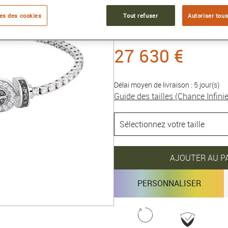
Référence :
0J0009-6J0219
es des cookies
Tout refuser
Autoriser tous
Collection :
Chance Infinie
27 630 €
Délai moyen de livraison : 5 jour(s)
Guide des tailles (Chance Infinie
AJOUTER AU P
PERSONNALISER