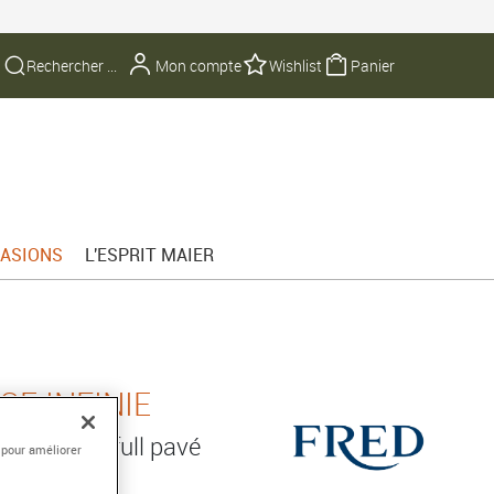
Mon compte
Wishlist
Panier
ASIONS
L'ESPRIT MAIER
E INFINIE
50/1000e full pavé
 pour améliorer
cs