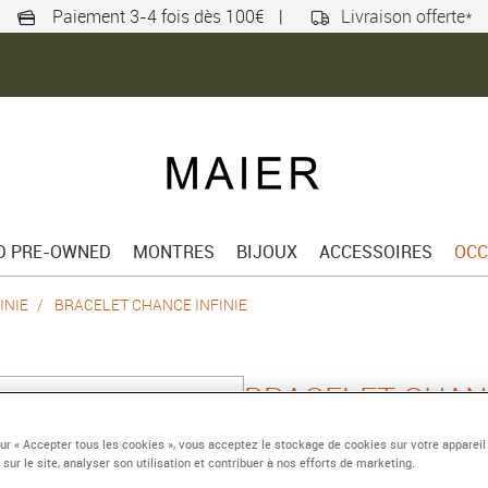
Paiement 3-4 fois dès 100€
|
Livraison offerte*
ED PRE-OWNED
MONTRES
BIJOUX
ACCESSOIRES
OCC
INIE
BRACELET CHANCE INFINIE
BRACELET CHANC
Grand modèle or blanc7
sur « Accepter tous les cookies », vous acceptez le stockage de cookies sur votre appareil
 sur le site, analyser son utilisation et contribuer à nos efforts de marketing.
diamants noirs et blan