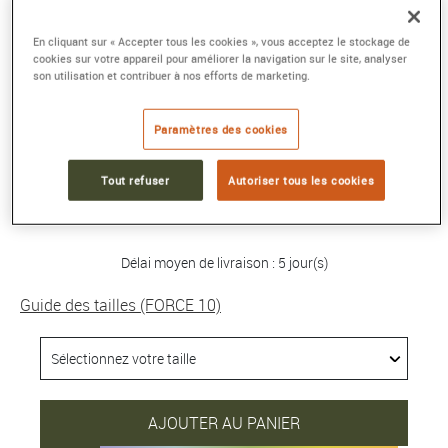
BRACELET FORCE 10
En cliquant sur « Accepter tous les cookies », vous acceptez le stockage de
cookies sur votre appareil pour améliorer la navigation sur le site, analyser
Moyen modèle or blanc 750/1000e et
son utilisation et contribuer à nos efforts de marketing.
diamants
Référence :
0B0077-6J0212
Paramètres des cookies
Collection :
FORCE 10
Tout refuser
Autoriser tous les cookies
19 450 €
Délai moyen de livraison : 5 jour(s)
Guide des tailles (FORCE 10)
AJOUTER AU PANIER