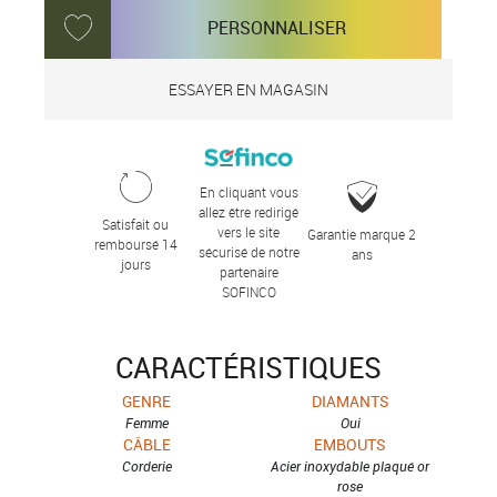
PERSONNALISER
ESSAYER EN MAGASIN
En cliquant vous
allez être redirigé
Satisfait ou
vers le site
Garantie marque 2
remboursé 14
sécurisé de notre
ans
jours
partenaire
SOFINCO
CARACTÉRISTIQUES
GENRE
DIAMANTS
Femme
Oui
CÂBLE
EMBOUTS
Corderie
Acier inoxydable plaqué or
rose