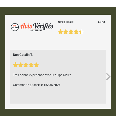
Note globale :
4.97/5
Dan Catalin T.
Bertr
Très bonne expérience avec l'équipe Maier.
Contac
Commande passée le 15/06/2026
Comm