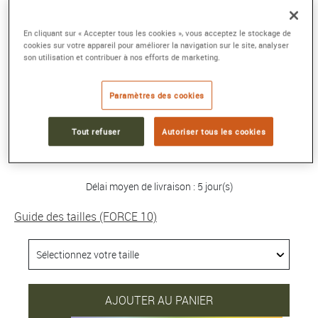
BRACELET FORCE 10
En cliquant sur « Accepter tous les cookies », vous acceptez le stockage de
Grand modèle or rose 750/1000e pavé
cookies sur votre appareil pour améliorer la navigation sur le site, analyser
son utilisation et contribuer à nos efforts de marketing.
diamants
Référence :
0B0185-6B0220
Paramètres des cookies
Collection :
FORCE 10
Tout refuser
Autoriser tous les cookies
7 980 €
Délai moyen de livraison : 5 jour(s)
Guide des tailles (FORCE 10)
AJOUTER AU PANIER