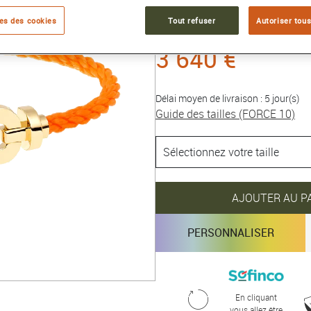
Collection :
FORCE 10
es des cookies
Tout refuser
Autoriser tous
3 640 €
Délai moyen de livraison : 5 jour(s)
Guide des tailles (FORCE 10)
AJOUTER AU P
PERSONNALISER
En cliquant
vous allez être