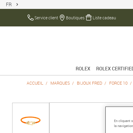
FR
Service client
Boutiques
Liste cadeau
ROLEX
ROLEX CERTIFI
ACCUEIL
MARQUES
BIJOUX FRED
FORCE 10
En cliquant 
la navigation