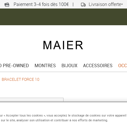
Paiement 3-4 fois dès 100€
|
Livraison offerte*
ED PRE-OWNED
MONTRES
BIJOUX
ACCESSOIRES
OCC
BRACELET FORCE 10
BRACELET FORC
Grand modèle or jaune
sur « Accepter tous les cookies », vous acceptez le stockage de cookies sur votre appareil
 sur le site, analyser son utilisation et contribuer à nos efforts de marketing.
Référence :
0B0006-6B0170