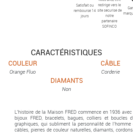
redirigé vers le
Satisfait ou
Gar
site sécurisé de
remboursé 14
marqu
notre
jours
partenaire
SOFINCO
CARACTÉRISTIQUES
COULEUR
CÂBLE
Orange Fluo
Corderie
DIAMANTS
Non
L’histoire de la Maison FRED commence en 1936 avec 
bijoux FRED, bracelets, bagues, colliers et boucles d
graphiques, qui subliment la personnalité de l’homme 
câbles, pierres de couleur naturelles, diamants, cordons