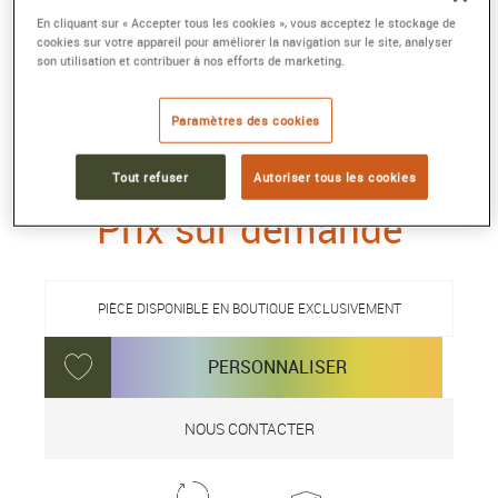
En cliquant sur « Accepter tous les cookies », vous acceptez le stockage de
BRACELET FORCE 10
cookies sur votre appareil pour améliorer la navigation sur le site, analyser
son utilisation et contribuer à nos efforts de marketing.
Grand modèle or blanc 750/1000e et diamant
de centre taille Fred Hero Cut.
Paramètres des cookies
Référence :
0J2003-6B0109
Collection :
FORCE 10
Tout refuser
Autoriser tous les cookies
Prix sur demande
PIÈCE DISPONIBLE EN BOUTIQUE EXCLUSIVEMENT
PERSONNALISER
NOUS CONTACTER